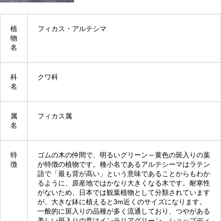
植
フィカス・アルテシマ
物
名
科
クワ科
名
属
フィカス属
名
特
ゴムの木の仲間で、明るいグリーン～黄色の斑入りの葉
徴
が特徴の植物です。種小名であるアルテシーマはラテン
語で「最も背が高い」という意味であることからもわか
るように、原産地ではかなり大きくなる木です。耐寒性
がないため、日本では観葉植物として分類されています
が、大きな鉢に植えると3m近くのサイズになります。
一般的に斑入りの品種が多く流通しており、つやがある
美しい斑入りの葉はインテリアグリーン、ショップディ