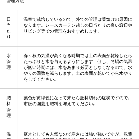
管理方法
日
温室で栽培しているので、外での管理は葉焼けの原因に
当
なります。レースカーテン越しの日当たりの良い窓辺や
た
リビング等での管理をおすすめします。
り
水
春～秋の気温が高くなる時期では土の表面が乾燥したら
管
たっぷりと水を与えるようにします。但し、冬場の気温
理
が低い時期には、水をあまり必要としなくなるので、水
やりの回数を減らします。土の表面が乾いてから水やり
をしてください。
肥
葉色が黄緑色になって来たら肥料切れの症状ですので､
料
市販の園芸用肥料を与えてください｡
管
理
温
庭木としても人気なので寒さには強い強いですが、観葉